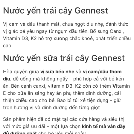
Nước yến trái cây Gennest
Vị cam và dâu thanh mát, chua ngọt dịu nhẹ, đánh thức
vị giác bé yêu ngay từ ngụm đầu tiên. Bổ sung Canxi,
Vitamin D3, K2 hỗ trợ xương chắc khoẻ, phát triển chiều
cao
Nước yến sữa trái cây Gennest
Hòa quyện giữa
vị sữa béo nhẹ
và
vị cam/dâu thơm
dịu
, dễ uống mà không ngấy – phù hợp cả với bé kén
ăn. Bên cạnh canxi, vitamin D3, K2 còn có thêm
V
itamin
E cho bữa ăn sáng hay ăn phụ thêm dinh dưỡng, cải
thiện chiều cao cho bé. Bao bì túi xé tiện dụng – giữ
trọn hương vị và dinh dưỡng đến từng giọt
Sản phẩm hiện đã có mặt tại các cửa hàng và siêu thị
với mức giá ưu đãi – một lựa chọn
kinh tế mà vẫn đầy
đủ dưỡng chất
cho bé yêu mỗi ngày.