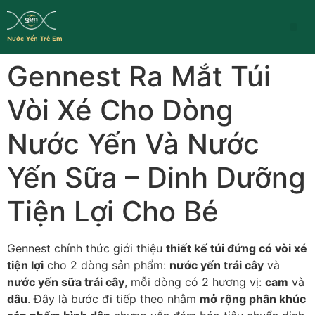
Nước Yến Trẻ Em
Gennest Ra Mắt Túi
Vòi Xé Cho Dòng
Nước Yến Và Nước
Yến Sữa – Dinh Dưỡng
Tiện Lợi Cho Bé
Gennest chính thức giới thiệu
thiết kế túi đứng có vòi xé
tiện lợi
cho 2 dòng sản phẩm:
nước yến trái cây
và
nước yến sữa trái cây
, mỗi dòng có 2 hương vị:
cam
và
dâu
. Đây là bước đi tiếp theo nhằm
mở rộng phân khúc